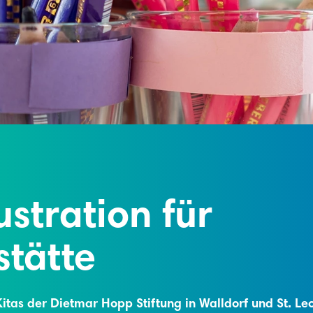
ustration für
stätte
itas der Dietmar Hopp Stiftung in Walldorf und St. Leo