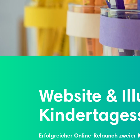
Website & Ill
Kindertages
Erfolgreicher Online-Relaunch zweier K