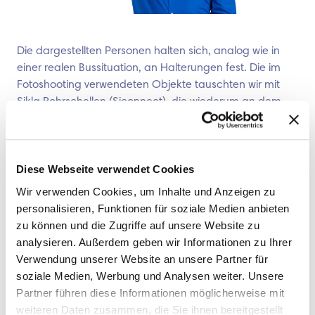
Die dargestellten Personen halten sich, analog wie in
einer realen Bussituation, an Halterungen fest. Die im
Fotoshooting verwendeten Objekte tauschten wir mit
Sikla Rohrschellen (Siconnect), die wiederum an dem
Schienensystem siFramo befestigt sind. Auf den ersten
Blick fällt das kaum ins Auge. Es bringt aber ganz subtil
die Produktwelt von Sikla näher, an der sich der
Mitarbeiter festhalten kann.
Diese Webseite verwendet Cookies
Das Ergebnis kann sich sehen lassen und rollt ab sofort
Wir verwenden Cookies, um Inhalte und Anzeigen zu
durch den Schwarzwald. Wir müssen zugeben so große
personalisieren, Funktionen für soziale Medien anbieten
Entwürfe machen wir auch nicht alle Tage. Gerne hätten
zu können und die Zugriffe auf unsere Website zu
wir ein Belegexemplar bei uns im Hof geparkt.
analysieren. Außerdem geben wir Informationen zu Ihrer
Verwendung unserer Website an unsere Partner für
soziale Medien, Werbung und Analysen weiter. Unsere
Partner führen diese Informationen möglicherweise mit
weiteren Daten zusammen, die Sie ihnen bereitgestellt